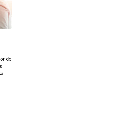
tor de
s
sa
e