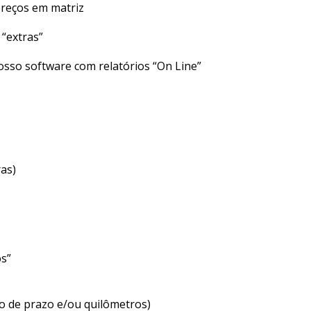
preços em matriz
“extras”
nosso software com relatórios “On Line”
ras)
s”
o de prazo e/ou quilômetros)