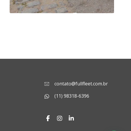
contato@fullfleet.com.br
s
(11) 98318-6396